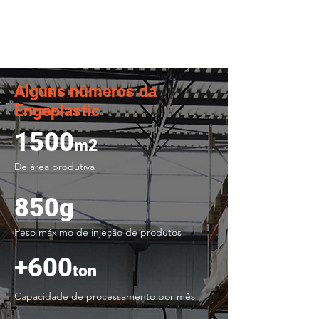
Alguns números da
Engeplastic
1500
m2
De área produtiva
850g
Peso máximo de injeção de produtos
+600
ton
Capacidade de processamento por mês