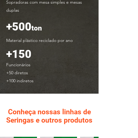
Sopradoras com mesa simples e mesas
duplas
+500
ton
Material plástico reciclado por ano
+150
Funcionários
+50 diretos
+100 indiretos
Conheça nossas linhas de
Seringas e outros produtos