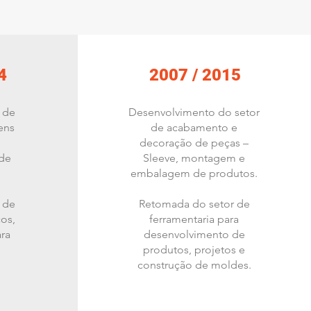
4
2007 / 2015
 de
Desenvolvimento do setor
ens
de acabamento e
decoração de peças –
de
Sleeve, montagem e
embalagem de produtos.
 de
Retomada do setor de
os,
ferramentaria para
ra
desenvolvimento de
produtos, projetos e
construção de moldes.