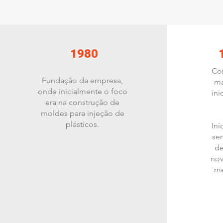
1980
Co
Fundação da empresa,
má
onde inicialmente o foco
ini
era na construção de
moldes para injeção de
plásticos.
Iní
ser
de
nov
me