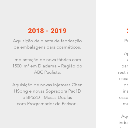
2018 - 2019
Aquisição da planta de fabricação
P
de embalagens para cosméticos.
A
Implantação de nova fábrica com
1500 m² em Diadema – Região do
pa
ABC Paulista.
rest
esc
Aquisição de novas injetoras Chen
pr
HSong e novas Sopradora Pac1D
in
e BPS2D - Mesas Duplas
ess
com Programador de Parison.
ma
Aqu
indu