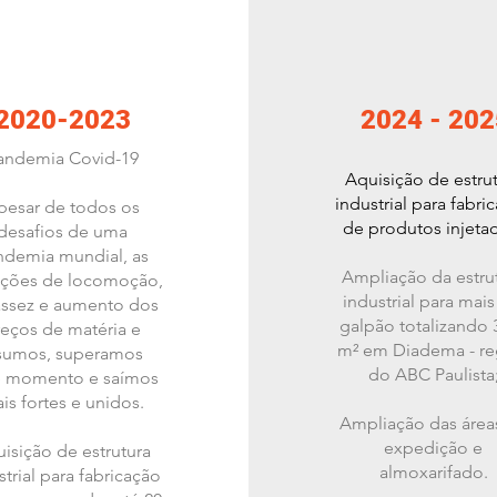
2020-2023
2024 - 202
andemia Covid-19
Aquisição de estru
industrial para fabri
pesar de todos os
de produtos injeta
desafios de uma
ndemia mundial, as
Ampliação da estru
rições de locomoção,
industrial para mai
assez e aumento dos
galpão totalizando 
eços de matéria e
m² em Diadema - re
sumos, superamos
do ABC Paulista
e momento e saímos
is fortes e unidos.
Ampliação da​s área
expedição e
isição de estrutura
almoxarifado.
strial para fabricação