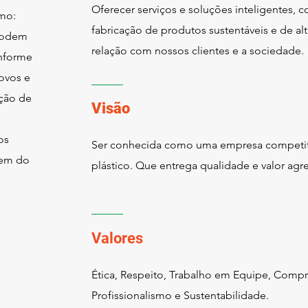
Oferecer serviços e soluções inteligentes, c
omo:
fabricação de produtos sustentáveis e de alt
 podem
relação com nossos clientes e a sociedade.
onforme
ovos e
ução de
Visão
os
Ser conhecida como uma empresa competiti
gem do
plástico. Que entrega qualidade e valor ag
Valores
Ética, Respeito, Trabalho em Equipe, Com
Profissionalismo e Sustentabilidade.