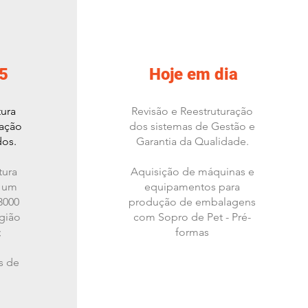
5
Hoje em dia
tura
Revisão e Reestruturação
cação
dos sistemas de Gestão e
dos.
Garantia da Qualidade.
tura
Aquisição de máquinas e
s um
equipamentos para
3000
produção de embalagens
gião
com Sopro de Pet - Pré-
;
formas
s de