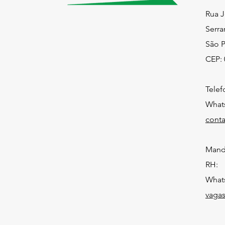
Rua J
Serra
São P
CEP: 
Telef
What
cont
Mande
RH:
Whats
vaga