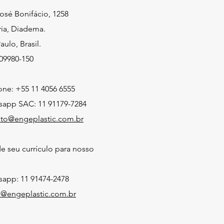
osé Bonifácio, 1258
ria, Diadema.
aulo, Brasil.
09980-150
one: +55 11 4056 6555
sapp SAC: 11 91179-7284
ato@engeplastic.com.br
 seu currículo para nosso
app: 11 91474-2478
s@engeplastic.com.br